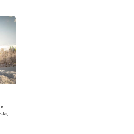
 !
re
-le,