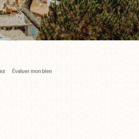
pez
Évaluer mon bien